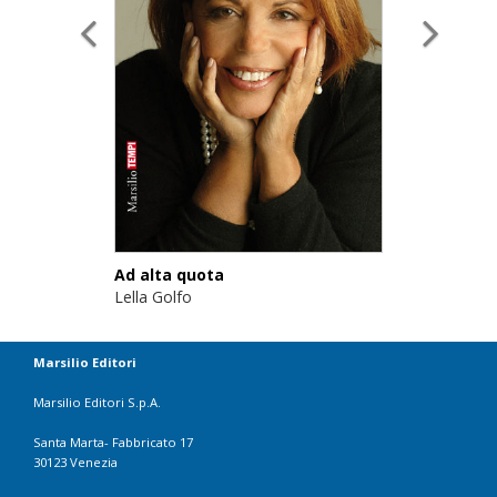
Ad alta quota
Lella Golfo
Marsilio Editori
Marsilio Editori S.p.A.
Santa Marta- Fabbricato 17
30123 Venezia