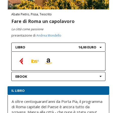
Abate Pietro
,
Pissa
,
Teocrito
Fare di Roma un capolavoro
La città come passione
presentazione di
Andrea Mondello
LIBRO
16,00 EURO
EBOOK
IL LIBRO
A oltre centoquarant'anni da Porta Pia, il programma
di Roma capitale del Paese è ancora tutto da
scrivere. Manca alla città - che pure è stata
caput