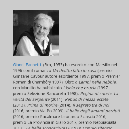
Gianni Farinetti
(Bra, 1953) ha esordito con Marsilio nel
1996 con il romanzo
Un delitto fatto in casa
(premio
Grinzane Cavour autore esordiente 1997, premio Premier
Roman di Chambéry 1997). Oltre a
Lampi nella nebbia
,
con Marsilio ha pubblicato
L’isola che brucia
(1997,
premio Selezione Bancarella 1998),
Regina di cuori
e
La
verità del serpente
(2011),
Rebus di mezza estate
(2013),
Prima di morire
(2014),
Il segreto tra di noi
(2016, premio Via Po 2009),
Il ballo degli amanti perduti
(2016, premio Racalmare Leonardo Sciascia 2016,
premio La Provincia in Giallo 2017, premio NebbiaGialla
2017),
La bella sconosciuta
(2019) e
Doppio silenzio