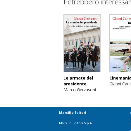
Potrebbero interessar
Le armate del
Cinemani
presidente
Gianni Can
Marco Gervasoni
Marsilio Editori
Marsilio Editori S.p.A.