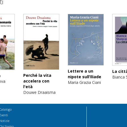
ti
Lettere a un
La citt
Perché la vita
a
nipote sull’Iliade
Bianca S
accelera con
ova
Maria Grazia Ciani
l'età
Douwe Draaisma
Catalogo
Eventi
Notizie
Chi Siamo