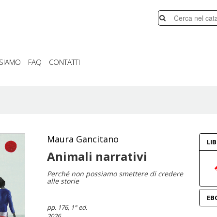
 SIAMO
FAQ
CONTATTI
Maura Gancitano
LI
Animali narrativi
Perché non possiamo smettere di credere
alle storie
EB
pp. 176
, 1° ed.
2026