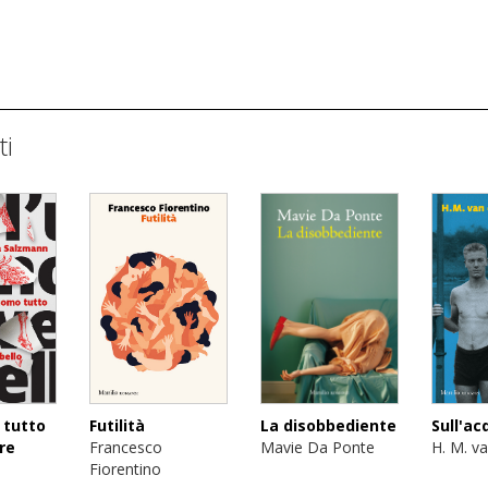
ti
 tutto
Futilità
Sull'ac
La disobbediente
re
Francesco
H. M. v
Mavie Da Ponte
Fiorentino