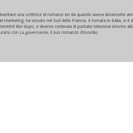
ventare una scrittrice di romanzi sin da quando aveva diciassette anni
 nel marketing, ha vissuto nel Sud della Francia, è tornata in Italia, si è
entitré libri dopo, e diverse centinaia di puntate televisive intorno all
surarsi con
La governante
, il suo romanzo d’esordio.
e