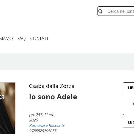
 SIAMO
FAQ
CONTATTI
Csaba dalla Zorza
LI
Io sono Adele
pp. 257
, 1° ed.
2026
EB
Romanzi e Racconti
9788829795055