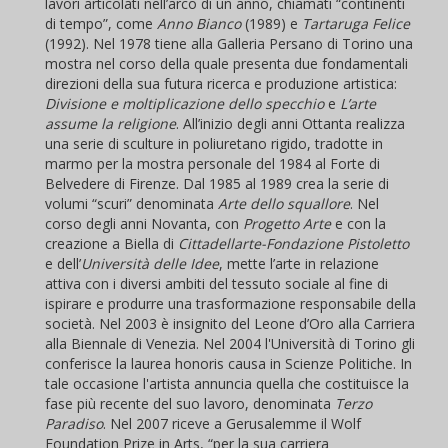
lavori articolati nell’arco di un anno, chiamati “continenti
di tempo”, come
Anno Bianco
(1989) e
Tartaruga Felice
(1992). Nel 1978 tiene alla Galleria Persano di Torino una
mostra nel corso della quale presenta due fondamentali
direzioni della sua futura ricerca e produzione artistica:
Divisione e moltiplicazione dello specchio
e
L’arte
assume la religione
. All’inizio degli anni Ottanta realizza
una serie di sculture in poliuretano rigido, tradotte in
marmo per la mostra personale del 1984 al Forte di
Belvedere di Firenze. Dal 1985 al 1989 crea la serie di
volumi “scuri” denominata
Arte dello squallore
. Nel
corso degli anni Novanta, con
Progetto Arte
e con la
creazione a Biella di
Cittadellarte-Fondazione Pistoletto
e dell’
Università delle Idee
, mette l’arte in relazione
attiva con i diversi ambiti del tessuto sociale al fine di
ispirare e produrre una trasformazione responsabile della
società. Nel 2003 è insignito del Leone d’Oro alla Carriera
alla Biennale di Venezia. Nel 2004 l'Università di Torino gli
conferisce la laurea honoris causa in Scienze Politiche. In
tale occasione l'artista annuncia quella che costituisce la
fase più recente del suo lavoro, denominata
Terzo
Paradiso
. Nel 2007 riceve a Gerusalemme il Wolf
Foundation Prize in Arts, “per la sua carriera