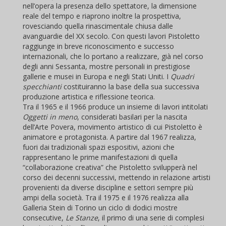
nell’opera la presenza dello spettatore, la dimensione
reale del tempo e riaprono inoltre la prospettiva,
rovesciando quella rinascimentale chiusa dalle
avanguardie del XX secolo. Con questi lavori Pistoletto
raggiunge in breve riconoscimento e successo
internazionali, che lo portano a realizzare, già nel corso
degli anni Sessanta, mostre personali in prestigiose
gallerie e musei in Europa e negli Stati Uniti. I
Quadri
specchianti
costituiranno la base della sua successiva
produzione artistica e riflessione teorica.
Tra il 1965 e il 1966 produce un insieme di lavori intitolati
Oggetti in meno
, considerati basilari per la nascita
dell’Arte Povera, movimento artistico di cui Pistoletto è
animatore e protagonista. A partire dal 1967 realizza,
fuori dai tradizionali spazi espositivi, azioni che
rappresentano le prime manifestazioni di quella
“collaborazione creativa” che Pistoletto svilupperà nel
corso dei decenni successivi, mettendo in relazione artisti
provenienti da diverse discipline e settori sempre più
ampi della società. Tra il 1975 e il 1976 realizza alla
Galleria Stein di Torino un ciclo di dodici mostre
consecutive,
Le Stanze
, il primo di una serie di complesi