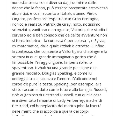
nonostante sia cosa diversa dagli uomini e dalle
donne che la fanno, può essere raccontata attraverso
alcuni tipi, e così, accanto a Itzhak, stanno Pietro
Ongaro, professore espatriato in Gran Bretagna,
ironico e realista, Patrick de Gray, noto, notissimo
scienziato, vanitoso e arrogante, Vittorio, che studia il
cervello ed è ben conscio che da certe avventure non
si torna indietro – la curiosità è pericolosa –, e Sylvia,
ex matematica, dalla quale Itzhak è attratto. E infine
la contessa, che consente a Vallortigara di spingere la
scienza in quel grande immaginario gotico che è
l’impossibile, l’irraggiungibile, l’impensabile, lo
spaventoso. Itzhak ha una grande passione e un
grande modello, Douglas Spalding, e come lui
ondeggia tra la scienza e l’amore. D’altronde nel
corpo c’è pure la testa. Spalding, per esempio, era
stato raccomandato come tutore alla famiglia Russell,
cioè ai genitori di Bertrand Russell, e in quella casa
era diventato l’amante di Lady Amberley, madre di
Bertrand, col beneplacito del marito John: la libertà
delle menti che si accorda a quella dei corpi.