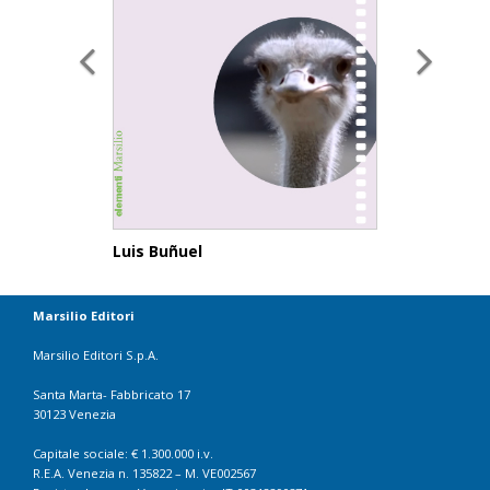
Luis Buñuel
Marsilio Editori
Marsilio Editori S.p.A.
Santa Marta- Fabbricato 17
30123 Venezia
Capitale sociale: € 1.300.000 i.v.
R.E.A. Venezia n. 135822 – M. VE002567