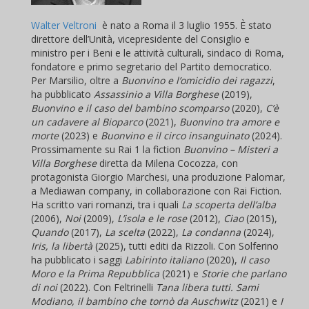
Walter Veltroni
è nato a Roma il 3 luglio 1955. È stato
direttore dell’Unità, vicepresidente del Consiglio e
ministro per i Beni e le attività culturali, sindaco di Roma,
fondatore e primo segretario del Partito democratico.
Per Marsilio, oltre a
Buonvino e l’omicidio dei ragazzi
,
ha pubblicato
Assassinio a Villa Borghese
(2019),
Buonvino e il caso del bambino scomparso
(2020),
C’è
un cadavere al Bioparco
(2021),
Buonvino tra amore e
morte
(2023) e
Buonvino e il circo insanguinato
(2024).
Prossimamente su Rai 1 la fiction
Buonvino – Misteri a
Villa Borghese
diretta da Milena Cocozza, con
protagonista Giorgio Marchesi, una produzione Palomar,
a Mediawan company, in collaborazione con Rai Fiction.
Ha scritto vari romanzi, tra i quali
La scoperta dell’alba
(2006),
Noi
(2009),
L’isola e le rose
(2012),
Ciao
(2015),
Quando
(2017),
La scelta
(2022),
La condanna
(2024),
Iris, la libertà
(2025), tutti editi da Rizzoli. Con Solferino
ha pubblicato i saggi
Labirinto italiano
(2020),
Il caso
Moro e la Prima Repubblica
(2021) e
Storie che parlano
di noi
(2022). Con Feltrinelli
Tana libera tutti. Sami
Modiano, il bambino che tornò da Auschwitz
(2021) e
I