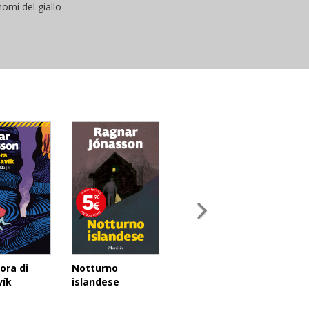
omi del giallo
ora di
Notturno
vík
islandese