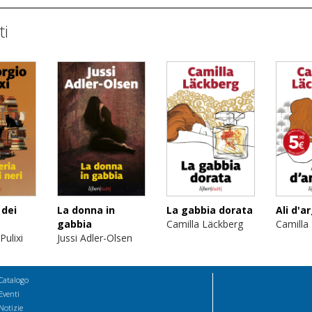
ti
 dei
La donna in
La gabbia dorata
Ali d'a
gabbia
Camilla Läckberg
Camilla
Pulixi
Jussi Adler-Olsen
Catalogo
Eventi
Notizie