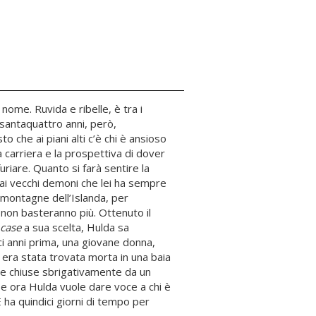
nome. Ruvida e ribelle, è tra i
essantaquattro anni, però,
 che ai piani alti c’è chi è ansioso
 carriera e la prospettiva di dover
nfuriare. Quanto si farà sentire la
à ai vecchi demoni che lei ha sempre
re montagne dell’Islanda, per
, non basteranno più. Ottenuto il
 case
a sua scelta, Hulda sa
ci anni prima, una giovane donna,
co, era stata trovata morta in una baia
te e chiuse sbrigativamente da un
 e ora Hulda vuole dare voce a chi è
E ha quindici giorni di tempo per