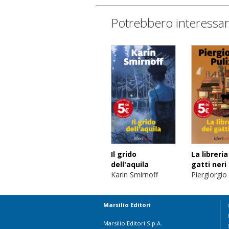
Potrebbero interessar
Il grido
La libreria
dell'aquila
gatti neri
Karin Smirnoff
Piergiorgio 
Marsilio Editori
Marsilio Editori S.p.A.