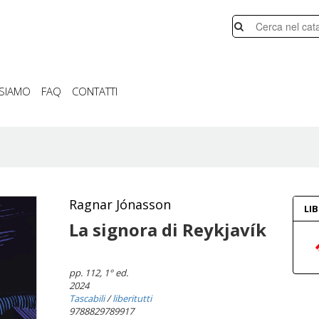
 SIAMO
FAQ
CONTATTI
Ragnar Jónasson
LI
La signora di Reykjavík
pp. 112
, 1° ed.
2024
Tascabili
/
liberitutti
9788829789917