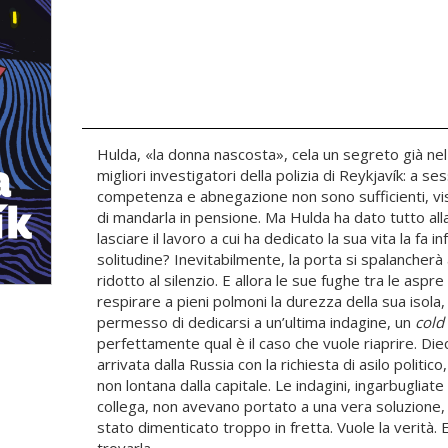
Hulda, «la donna nascosta», cela un segreto già nel 
migliori investigatori della polizia di Reykjavík: a s
competenza e abnegazione non sono sufficienti, visto
di mandarla in pensione. Ma Hulda ha dato tutto alla
lasciare il lavoro a cui ha dedicato la sua vita la fa i
solitudine? Inevitabilmente, la porta si spalancher
ridotto al silenzio. E allora le sue fughe tra le asp
respirare a pieni polmoni la durezza della sua isola
permesso di dedicarsi a un’ultima indagine, un
cold
perfettamente qual è il caso che vuole riaprire. Die
arrivata dalla Russia con la richiesta di asilo politi
non lontana dalla capitale. Le indagini, ingarbuglia
collega, non avevano portato a una vera soluzione,
stato dimenticato troppo in fretta. Vuole la verità. 