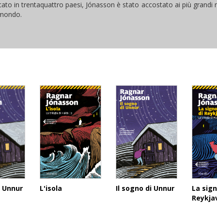
ato in trentaquattro paesi, Jónasson è stato accostato ai più grandi n
l mondo.
Il sogno di Unnur
L'isola
La sign
i Unnur
Reykja