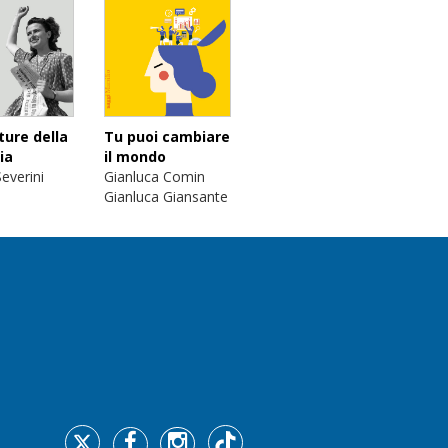
ture della
Tu puoi cambiare
ia
il mondo
everini
Gianluca Comin
Gianluca Giansante