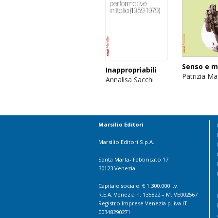
Senso e m
Inappropriabili
Patrizia Ma
Annalisa Sacchi
Marsilio Editori
Marsilio Editori S.p.A.
Santa Marta- Fabbricato 17
30123 Venezia
Capitale sociale: € 1.300.000 i.v.
R.E.A. Venezia n. 135822 – M. VE002567
Registro Imprese Venezia p. iva IT
00348290271