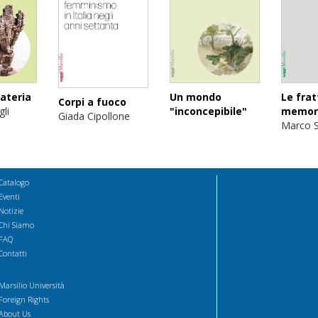
Un mondo
Le frat
ateria
Corpi a fuoco
"inconcepibile"
memor
gli
Giada Cipollone
Marco S
Catalogo
Eventi
Notizie
Chi Siamo
FAQ
Contatti
Marsilio Università
Foreign Rights
About Us