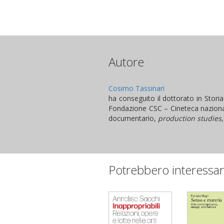
Autore
Cosimo Tassinari
ha conseguito il dottorato in Storia
Fondazione CSC – Cineteca nazional
documentario,
production studies
Potrebbero interessar