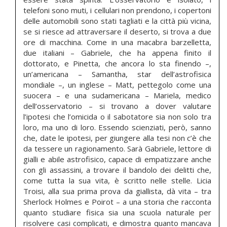
telefoni sono muti, i cellulari non prendono, i copertoni
delle automobili sono stati tagliati e la città più vicina,
se si riesce ad attraversare il deserto, si trova a due
ore di macchina. Come in una macabra barzelletta,
due italiani – Gabriele, che ha appena finito il
dottorato, e Pinetta, che ancora lo sta finendo –,
un’americana – Samantha, star dell’astrofisica
mondiale –, un inglese – Matt, pettegolo come una
suocera – e una sudamericana – Mariela, medico
dell’osservatorio – si trovano a dover valutare
l’ipotesi che l’omicida o il sabotatore sia non solo tra
loro, ma uno di loro. Essendo scienziati, però, sanno
che, date le ipotesi, per giungere alla tesi non c’è che
da tessere un ragionamento. Sarà Gabriele, lettore di
gialli e abile astrofisico, capace di empatizzare anche
con gli assassini, a trovare il bandolo dei delitti che,
come tutta la sua vita, è scritto nelle stelle. Licia
Troisi, alla sua prima prova da giallista, dà vita – tra
Sherlock Holmes e Poirot – a una storia che racconta
quanto studiare fisica sia una scuola naturale per
risolvere casi complicati, e dimostra quanto mancava