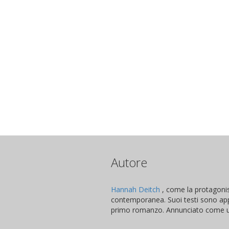
Autore
Hannah Deitch
, come la protagonist
contemporanea. Suoi testi sono app
primo romanzo. Annunciato come un c