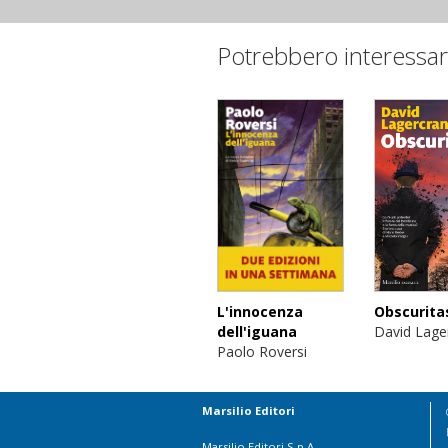
Potrebbero interessar
Obscurita
L'innocenza
David Lage
dell'iguana
Paolo Roversi
Marsilio Editori
Marsilio Editori S.p.A.