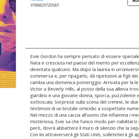
AU
9788829720583
Evie Gordon ha sempre pensato di essere speciale: br
Nata e cresciuta nel paese del merito per eccellen
diventata qualcuno. Ma dopo la laurea in un’universit
sommersa e, per ripagarlo, dà ripetizioni ai figli dei
cambia una domenica pomeriggio. Arrivata per la le
Victor a Beverly Hills, al posto della sua allieva trov
giardino e una giovane donna, sporca, puzzolente e
sottoscala. Sorprese sulla scena del crimine, le due
testimoni di un brutale omicidio a sospettate numero
Nel mezzo di una caccia all’uomo che infiamma i me
misteriosa, Evie sa che l’unico modo per riabilitarsi
però, dovrà abbattere il muro di silenzio che la se
Con lei attraverserà gli Stati Uniti, solleticherà gli 