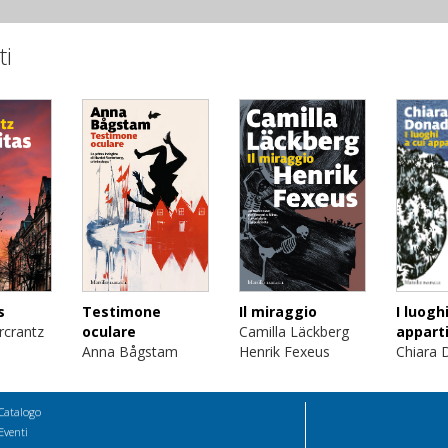
ti
s
Testimone
Il miraggio
I luoghi
rcrantz
oculare
Camilla Läckberg
appart
Anna Bågstam
Henrik Fexeus
Chiara 
Catalogo
Eventi