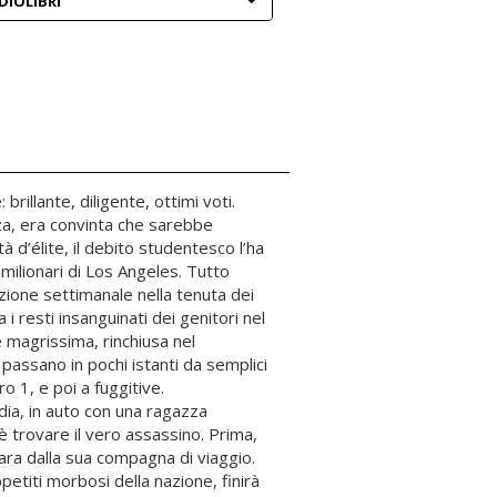
DIOLIBRI
illante, diligente, ottimi voti.
za, era convinta che sarebbe
à d’élite, il debito studentesco l’ha
 milionari di Los Angeles. Tutto
zione settimanale nella tenuta dei
a i resti insanguinati dei genitori nel
 magrissima, rinchiusa nel
 passano in pochi istanti da semplici
 1, e poi a fuggitive.
dia, in auto con una ragazza
 è trovare il vero assassino. Prima,
para dalla sua compagna di viaggio.
appetiti morbosi della nazione, finirà