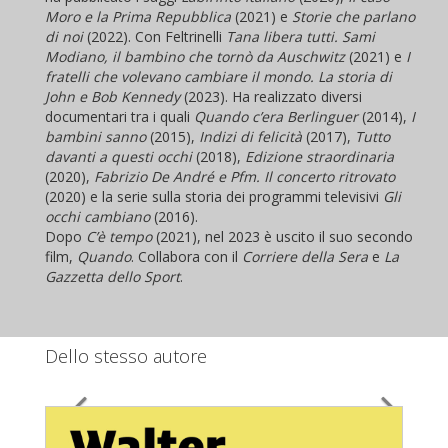
Moro e la Prima Repubblica
(2021) e
Storie che parlano
di noi
(2022). Con Feltrinelli
Tana libera tutti. Sami
Modiano, il bambino che tornò da Auschwitz
(2021) e
I
fratelli che volevano cambiare il mondo. La storia di
John e Bob Kennedy
(2023). Ha realizzato diversi
documentari tra i quali
Quando c’era Berlinguer
(2014),
I
bambini sanno
(2015),
Indizi di felicità
(2017),
Tutto
davanti a questi occhi
(2018),
Edizione straordinaria
(2020),
Fabrizio De André e Pfm. Il concerto ritrovato
(2020) e la serie sulla storia dei programmi televisivi
Gli
occhi cambiano
(2016).
Dopo
C’è tempo
(2021), nel 2023 è uscito il suo secondo
film,
Quando
. Collabora con il
Corriere della Sera
e
La
Gazzetta dello Sport
.
Dello stesso autore