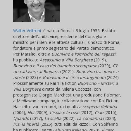
Walter Veltroni
è nato a Roma il 3 luglio 1955. È stato
direttore dell’Unità, vicepresidente del Consiglio e
ministro per i Beni e le attività culturali, sindaco di Roma,
fondatore e primo segretario del Partito democratico.
Per Marsilio, oltre a
Buonvino e l’omicidio dei ragazzi
,
ha pubblicato
Assassinio a Villa Borghese
(2019),
Buonvino e il caso del bambino scomparso
(2020),
C’è
un cadavere al Bioparco
(2021),
Buonvino tra amore e
morte
(2023) e
Buonvino e il circo insanguinato
(2024).
Prossimamente su Rai 1 la fiction
Buonvino – Misteri a
Villa Borghese
diretta da Milena Cocozza, con
protagonista Giorgio Marchesi, una produzione Palomar,
a Mediawan company, in collaborazione con Rai Fiction.
Ha scritto vari romanzi, tra i quali
La scoperta dell’alba
(2006),
Noi
(2009),
L’isola e le rose
(2012),
Ciao
(2015),
Quando
(2017),
La scelta
(2022),
La condanna
(2024),
Iris, la libertà
(2025), tutti editi da Rizzoli. Con Solferino
ha pubblicato i saggi
Labirinto italiano
(2020),
Il caso