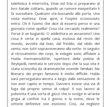
telefonica è interrotta, Einar ed Erla si preparano al
loro Natale solitario, quando un rumore inaspettato li
fa sussultare. Qualcuno sta bussando alla porta. Una
visita inattesa. Einar apre, e l’ospite sconosciuto
entra. Chi è l’uomo che dice di essersi perso in una
giornata come quella? Cosa sta cercando realmente?
Forse è un bugiardo. O addirittura un assassino? Una
cosa è certa: in quella casa, esclusa dal resto del
mondo, avvolta dal buio, dal freddo, dal sibilo del
vento, non tutti sopravviveranno alla notte. In seguito
al ritrovamento dei corpi, le indagini sono affidate a
Hulda Hermannsdóttir, ispettore della polizia di
Reykjavík, rientrata in servizio dopo che la sua vita è
stata sconvolta da drammatiche vicende familiari. Ma
liberarsi dei propri fantasmi è molto difficile: Hulda
sarà perseguitata ancora a lungo dalla sensazione di
non aver capito in tempo. Davvero esiste una via di
fuga dal proprio senso di colpa? Il suo lavoro di
poliziotta è una sorta di gioco che si svolge in un’area
grigia al confine tra il giorno e la notte, dove le
vittorie definitive non esistono. Così, «la migliore