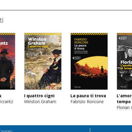
ti
s
I quattro cigni
L'amor
La paura ti trova
rcrantz
Winston Graham
tempo 
Fabrizio Roncone
Florian I
Catalogo