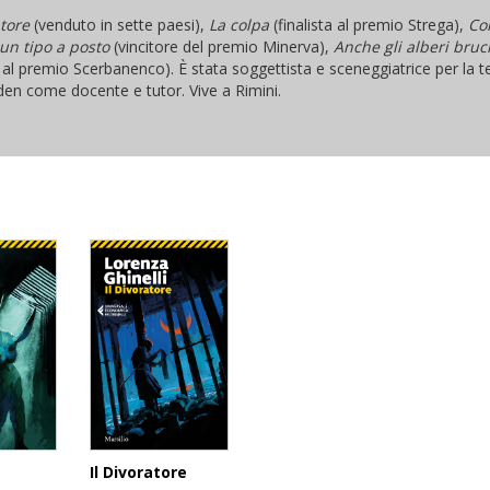
atore
(venduto in sette paesi),
La colpa
(finalista al premio Strega),
Con
un tipo a posto
(vincitore del premio Minerva),
Anche gli alberi bru
a al premio Scerbanenco). È stata soggettista e sceneggiatrice per la t
den come docente e tutor. Vive a Rimini.
Il Divoratore