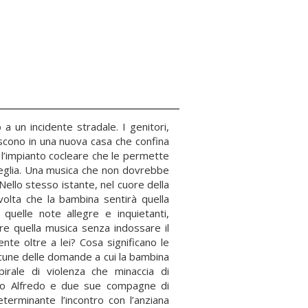
a un incidente stradale. I genitori,
eriscono in una nuova casa che confina
l’impianto cocleare che le permette
veglia. Una musica che non dovrebbe
Nello stesso istante, nel cuore della
volta che la bambina sentirà quella
 quelle note allegre e inquietanti,
e quella musica senza indossare il
te oltre a lei? Cosa significano le
lcune delle domande a cui la bambina
irale di violenza che minaccia di
atello Alfredo e due sue compagne di
eterminante l’incontro con l’anziana