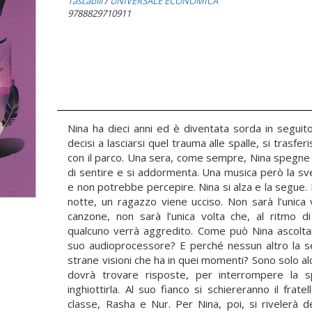
Tascabili
/
UNIVERSALE ECONOMICA
9788829710911
Nina ha dieci anni ed è diventata sorda in seguito 
decisi a lasciarsi quel trauma alle spalle, si trasf
con il parco. Una sera, come sempre, Nina spegne 
di sentire e si addormenta. Una musica però la s
e non potrebbe percepire. Nina si alza e la segue. 
notte, un ragazzo viene ucciso. Non sarà l’unica 
canzone, non sarà l’unica volta che, al ritmo di
qualcuno verrà aggredito. Come può Nina ascoltar
suo audioprocessore? E perché nessun altro la sen
strane visioni che ha in quei momenti? Sono solo a
dovrà trovare risposte, per interrompere la sp
inghiottirla. Al suo fianco si schiereranno il fr
classe, Rasha e Nur. Per Nina, poi, si rivelerà d