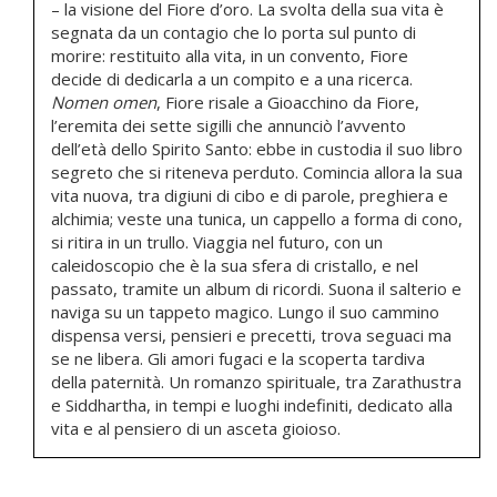
– la visione del Fiore d’oro. La svolta della sua vita è
segnata da un contagio che lo porta sul punto di
morire: restituito alla vita, in un convento, Fiore
decide di dedicarla a un compito e a una ricerca.
Nomen omen
, Fiore risale a Gioacchino da Fiore,
l’eremita dei sette sigilli che annunciò l’avvento
dell’età dello Spirito Santo: ebbe in custodia il suo libro
segreto che si riteneva perduto. Comincia allora la sua
vita nuova, tra digiuni di cibo e di parole, preghiera e
alchimia; veste una tunica, un cappello a forma di cono,
si ritira in un trullo. Viaggia nel futuro, con un
caleidoscopio che è la sua sfera di cristallo, e nel
passato, tramite un album di ricordi. Suona il salterio e
naviga su un tappeto magico. Lungo il suo cammino
dispensa versi, pensieri e precetti, trova seguaci ma
se ne libera. Gli amori fugaci e la scoperta tardiva
della paternità. Un romanzo spirituale, tra Zarathustra
e Siddhartha, in tempi e luoghi indefiniti, dedicato alla
vita e al pensiero di un asceta gioioso.