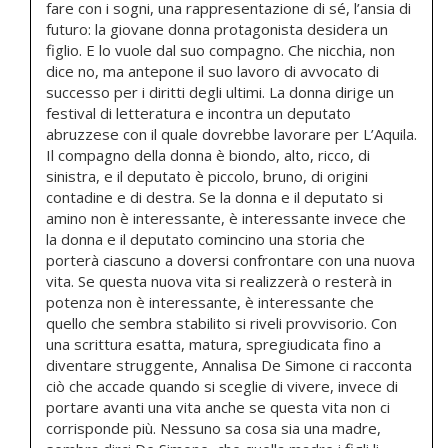
fare con i sogni, una rappresentazione di sé, l’ansia di
futuro: la giovane donna protagonista desidera un
figlio. E lo vuole dal suo compagno. Che nicchia, non
dice no, ma antepone il suo lavoro di avvocato di
successo per i diritti degli ultimi. La donna dirige un
festival di letteratura e incontra un deputato
abruzzese con il quale dovrebbe lavorare per L’Aquila.
Il compagno della donna è biondo, alto, ricco, di
sinistra, e il deputato è piccolo, bruno, di origini
contadine e di destra. Se la donna e il deputato si
amino non è interessante, è interessante invece che
la donna e il deputato comincino una storia che
porterà ciascuno a doversi confrontare con una nuova
vita. Se questa nuova vita si realizzerà o resterà in
potenza non è interessante, è interessante che
quello che sembra stabilito si riveli provvisorio. Con
una scrittura esatta, matura, spregiudicata fino a
diventare struggente, Annalisa De Simone ci racconta
ciò che accade quando si sceglie di vivere, invece di
portare avanti una vita anche se questa vita non ci
corrisponde più. Nessuno sa cosa sia una madre,