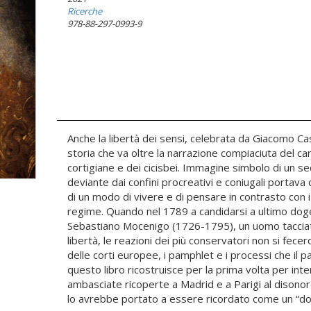
Ricerche
978-88-297-0993-9
Anche la libertà dei sensi, celebrata da Giacomo Ca
storia che va oltre la narrazione compiaciuta del ca
cortigiane e dei cicisbei. Immagine simbolo di un sec
deviante dai confini procreativi e coniugali portava c
di un modo di vivere e di pensare in contrasto con i
regime. Quando nel 1789 a candidarsi a ultimo doge
Sebastiano Mocenigo (1726-1795), un uomo tacciat
libertà, le reazioni dei più conservatori non si fece
delle corti europee, i pamphlet e i processi che il 
questo libro ricostruisce per la prima volta per inter
ambasciate ricoperte a Madrid e a Parigi al dison
lo avrebbe portato a essere ricordato come un “do