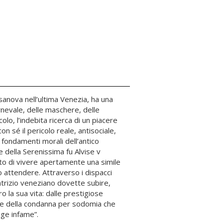
sanova nell’ultima Venezia, ha una
rnevale, delle maschere, delle
olo, l’indebita ricerca di un piacere
on sé il pericolo reale, antisociale,
 fondamenti morali dell’antico
 della Serenissima fu Alvise v
o di vivere apertamente una simile
ro attendere. Attraverso i dispacci
patrizio veneziano dovette subire,
o la sua vita: dalle prestigiose
ore della condanna per sodomia che
ge infame”.