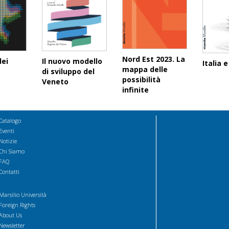
Nord Est 2023. La
dei
Il nuovo modello
Italia 
mappa delle
di sviluppo del
possibilità
Veneto
infinite
Catalogo
Eventi
Notizie
Chi Siamo
FAQ
Contatti
Marsilio Università
Foreign Rights
About Us
Newsletter