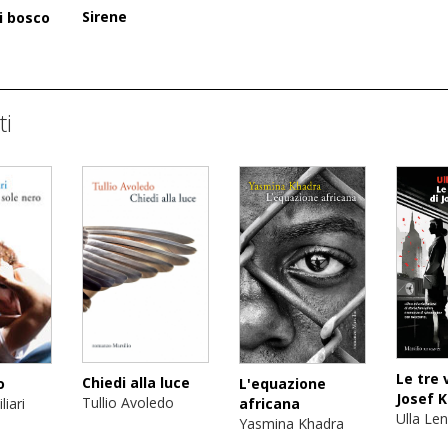
Sirene
i bosco
ti
Le tre 
Chiedi alla luce
o
L'equazione
Josef K
Tullio Avoledo
iari
africana
Ulla Le
Yasmina Khadra