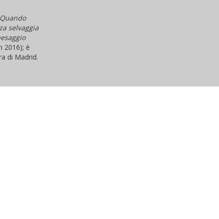
Quando
za selvaggia
esaggio
m 2016); è
ura di Madrid.