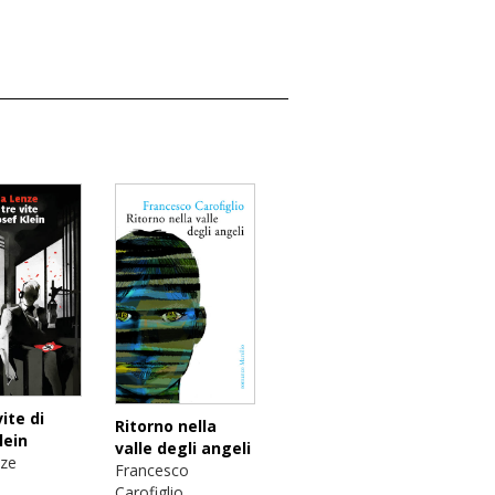
vite di
Ritorno nella
lein
valle degli angeli
nze
Francesco
Carofiglio