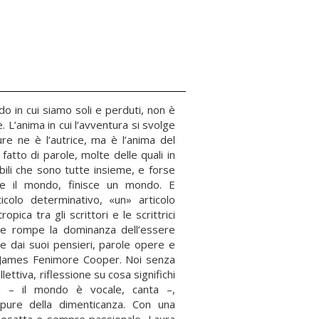
 in cui siamo soli e perduti, non è
L’anima in cui l’avventura si svolge
e ne è l’autrice, ma è l’anima del
tto di parole, molte delle quali in
sibili che sono tutte insieme, e forse
sce il mondo, finisce un mondo. E
icolo determinativo, «un» articolo
ica tra gli scrittori e le scrittrici
che rompe la dominanza dell’essere
e dai suoi pensieri, parole opere e
i James Fenimore Cooper. Noi senza
ttiva, riflessione su cosa significhi
a – il mondo è vocale, canta –,
 pure della dimenticanza. Con una