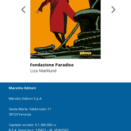
Fondazione Paradiso
Liza Marklund
Marsilio Editori
Marsilio Editori S.p.A.
Santa Marta- Fabbricato 17
30123 Venezia
Capitale sociale: € 1.300.000 i.v.
R.E.A. Venezia n. 135822 – M. VE002567