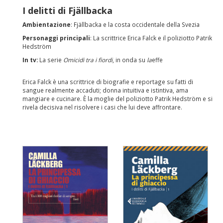
I delitti di Fjällbacka
Ambientazione
: Fjällbacka e la costa occidentale della Svezia
Personaggi principali
: La scrittrice Erica Falck e il poliziotto Patrik
Hedström
In tv:
La serie
Omicidi tra i fiordi
, in onda su
la
effe
Erica Falck è una scrittrice di biografie e reportage su fatti di
sangue realmente accaduti; donna intuitiva e istintiva, ama
mangiare e cucinare. È la moglie del poliziotto Patrik Hedström e si
rivela decisiva nel risolvere i casi che lui deve affrontare.