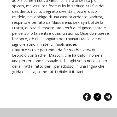
adora come il nuovo Gesù. Lui mira al sesso più
spiccio, mal'assurda fede di lei lo seduce. Sul filo del
desiderio, il culto segreto diventa gioco erotico
crudele, nell'obbligo di una castità ardente. Andrea,
respinto e beffato da Maddalena, sex symbol della
Fratta, dubita di essere Dio. Però quel gioco santo e
perverso lo fa sentire quasi un uomo. Quando il paese
li scopre, c'è una congiura per rovinarli.Ma le vie del
signore sono infinite. E i finali, anche.
L'autrice scrive partendo da
La madre santa
di
Leopold von Sacher-Masoch, che ha dato il nome a
una perversione sessuale. I dialoghi sono nel dialetto
della Fratta, fatto per il paradosso, in una lingua che
grida e canta, come tutti i dialetti italiani.