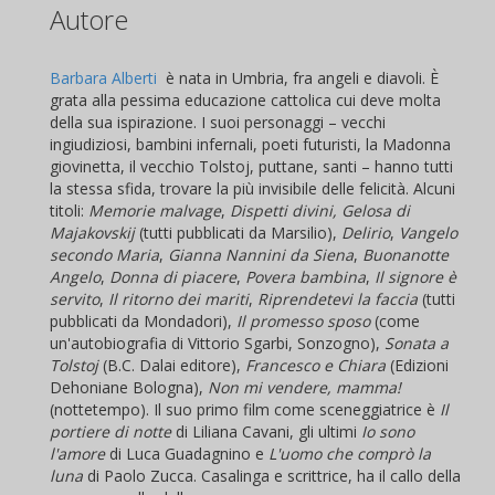
Autore
Barbara Alberti
è nata in Umbria, fra angeli e diavoli. È
grata alla pessima educazione cattolica cui deve molta
della sua ispirazione. I suoi personaggi – vecchi
ingiudiziosi, bambini infernali, poeti futuristi, la Madonna
giovinetta, il vecchio Tolstoj, puttane, santi – hanno tutti
la stessa sfida, trovare la più invisibile delle felicità. Alcuni
titoli:
Memorie malvage
,
Dispetti divini, Gelosa di
Majakovskij
(tutti pubblicati da Marsilio),
Delirio
,
Vangelo
secondo Maria
,
Gianna Nannini da Siena
,
Buonanotte
Angelo
,
Donna di piacere
,
Povera bambina
,
Il signore è
servito
,
Il ritorno dei mariti
,
Riprendetevi la faccia
(tutti
pubblicati da Mondadori),
Il promesso sposo
(come
un'autobiografia di Vittorio Sgarbi, Sonzogno),
Sonata a
Tolstoj
(B.C. Dalai editore),
Francesco e Chiara
(Edizioni
Dehoniane Bologna),
Non mi vendere, mamma!
(nottetempo). Il suo primo film come sceneggiatrice è
Il
portiere di notte
di Liliana Cavani, gli ultimi
Io sono
l'amore
di Luca Guadagnino e
L'uomo che comprò la
luna
di Paolo Zucca. Casalinga e scrittrice, ha il callo della