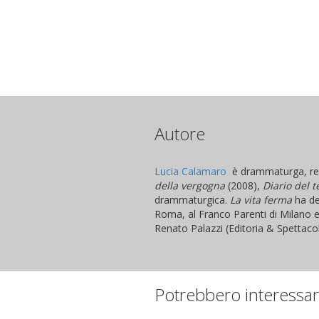
Autore
Lucia Calamaro
è drammaturga, regis
della vergogna
(2008),
Diario del 
drammaturgica.
La vita ferma
ha de
Roma, al Franco Parenti di Milano e 
Renato Palazzi (Editoria & Spettaco
Potrebbero interessar