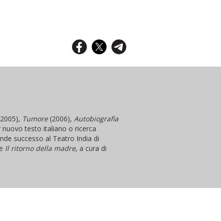
2005),
Tumore
(2006),
Autobiografia
nuovo testo italiano o ricerca
ande successo al Teatro India di
me
Il ritorno della madre
, a cura di