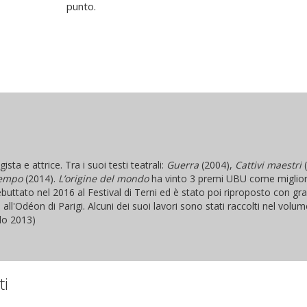
punto.
ta e attrice. Tra i suoi testi teatrali:
Guerra
(2004),
Cattivi maestri
(
tempo
(2014).
L’origine del mondo
ha vinto 3 premi UBU come miglior 
buttato nel 2016 al Festival di Terni ed è stato poi riproposto con gr
all'Odéon di Parigi. Alcuni dei suoi lavori sono stati raccolti nel volu
lo 2013)
ti