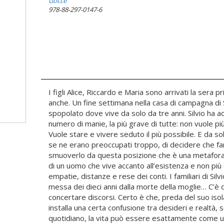
Gocce
978-88-297-0147-6
I figli Alice, Riccardo e Maria sono arrivati la sera 
anche. Un fine settimana nella casa di campagna di Silv
spopolato dove vive da solo da tre anni. Silvio ha ac
numero di manie, la più grave di tutte: non vuole pi
Vuole stare e vivere seduto il più possibile. E da solo
se ne erano preoccupati troppo, di decidere che 
smuoverlo da questa posizione che è una metafora 
di un uomo che vive accanto all’esistenza e non più
empatie, distanze e rese dei conti. I familiari di Sil
messa dei dieci anni dalla morte della moglie… C’
concertare discorsi. Certo è che, preda del suo isola
installa una certa confusione tra desideri e realtà
quotidiano, la vita può essere esattamente come un