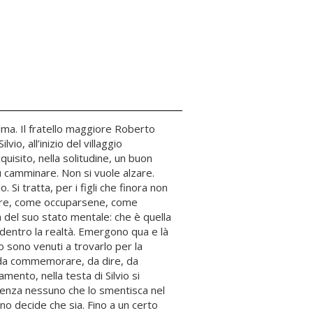
prima. Il fratello maggiore Roberto
io, all’inizio del villaggio
quisito, nella solitudine, un buon
ù camminare. Non si vuole alzare.
. Si tratta, per i figli che finora non
fare, come occuparsene, come
del suo stato mentale: che è quella
 dentro la realtà. Emergono qua e là
vio sono venuti a trovarlo per la
è da commemorare, da dire, da
mento, nella testa di Silvio si
, senza nessuno che lo smentisca nel
o decide che sia. Fino a un certo