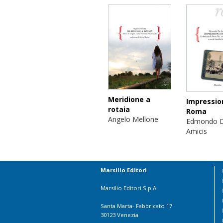
Meridione a
Impression
rotaia
Roma
Angelo Mellone
Edmondo 
Amicis
Marsilio Editori
Marsilio Editori S.p.A.
Santa Marta- Fabbricato 17
30123 Venezia