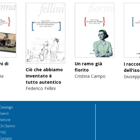
i di
Un ramo già
I racco
Ciò che abbiamo
fiorito
dell'iso
inventato è
De
Cristina Campo
Giusepp
tutto autentico
Federico Fellini
Catalogo
Eventi
Notizie
Chi Siamo
FAQ
Contatti