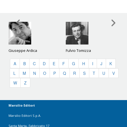
Giuseppe Ardica
Fulvio Tomizza
A
B
C
D
E
F
G
H
I
J
K
L
M
N
O
P
Q
R
S
T
U
V
W
Z
Marsilio Editori
Marsilio Editori S.p.A.
Santa Marta- Fabbricato 17