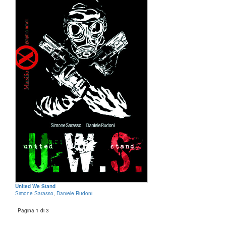
United We Stand
Simone Sarasso
,
Daniele Rudoni
Pagina 1 di 3