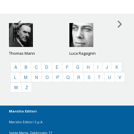
Thomas Mann
Luca Ragagnin
A
B
C
D
E
F
G
H
I
J
K
L
M
N
O
P
Q
R
S
T
U
V
W
Z
Marsilio Editori
Marsilio Editori S.p.A.
Santa Marta- Fabbricato 17