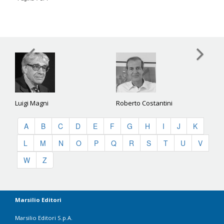
Luigi Magni
Roberto Costantini
A
B
C
D
E
F
G
H
I
J
K
L
M
N
O
P
Q
R
S
T
U
V
W
Z
Marsilio Editori
Marsilio Editori S.p.A.