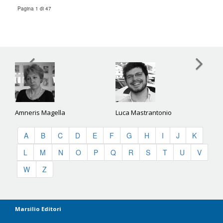
Pagina 1 di 47
Amneris Magella
Luca Mastrantonio
A
B
C
D
E
F
G
H
I
J
K
L
M
N
O
P
Q
R
S
T
U
V
W
Z
Marsilio Editori