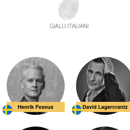
Giovanni Coc
dettagli
dettagli
GIALLI ITALIANI
Henrik Fexeus
David Lagercrantz