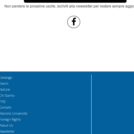
Non perdere le prossime uscite, iscriviti alla newsletter per restare sempre aggi
Catalogo
Eventi
Notizie
Chi Siamo
FAQ
Contatti
Marsilio Università
Foreign Rights
About Us
Newsletter