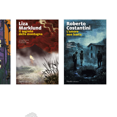
on
Il segreto della
L'amore non
montagna
basta
lla
Liza Marklund
Roberto Costantini