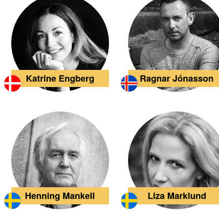
Katrine Engberg
Ragnar Jónasson
Henning Mankell
Liza Marklund