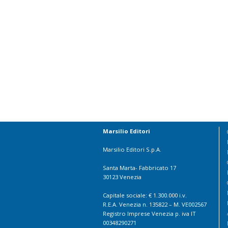
Marsilio Editori
Marsilio Editori S.p.A.
Santa Marta- Fabbricato 17
30123 Venezia
Capitale sociale: € 1.300.000 i.v.
R.E.A. Venezia n. 135822 – M. VE002567
Registro Imprese Venezia p. iva IT
00348290271