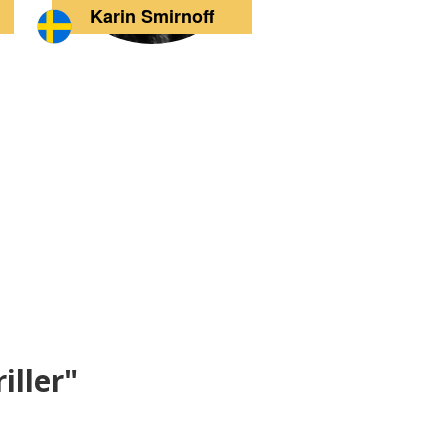
Karin Smirnoff
iller"