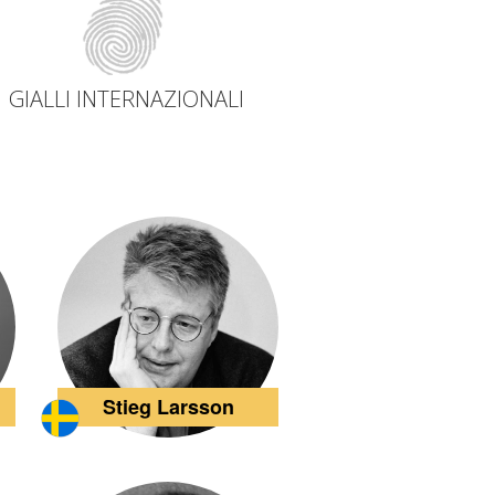
co
dettagli
dettagli
GIALLI INTERNAZIONALI
Stieg Larsson