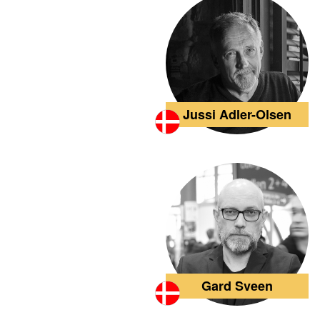
Jussi Adler-Olsen
Gard Sveen