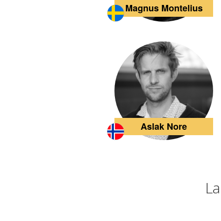
Magnus Montelius
Aslak Nore
La