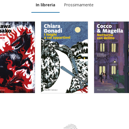
In libreria
Prossimamente
bacio di fuoco
I luoghi a cui
Notturno c
appartieni
delitto
gawa Masako
Chiara Donadi
Amneris Mage
dettagli