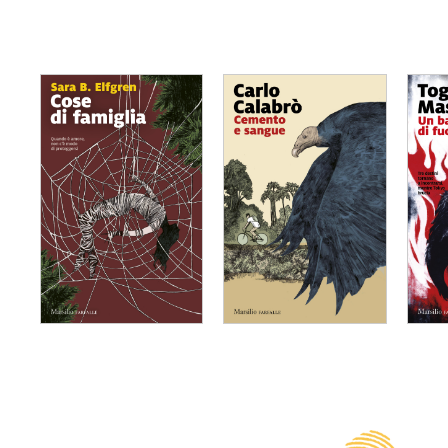
Cose di famiglia
Cemento e
Un 
sangue
Sara B. Elfgren
To
Carlo Calabrò
dettagli