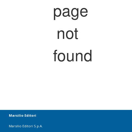
page
not
found
Marsilio Editori
Marsilio Editori S.p.A.